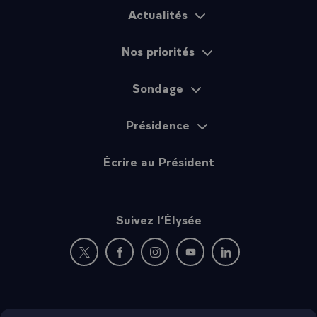
Actualités
Plan du site
Nos priorités
Sondage
Présidence
Écrire au Président
Suivez l’Élysée
Nouvelle fenêtre : rejoignez-nous sur Twitter
Nouvelle fenêtre : rejoignez-nous sur Fac
Nouvelle fenêtre : rejoignez-nous 
Nouvelle fenêtre : rejoigne
Nouvelle fenêtre : 