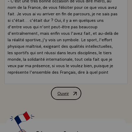
- C'est une très bonne occasion de vous dire merci, au
nom de la France, de vous féliciter pour ce que vous avez
fait. Je vous ai vu arriver en fin de parcours, je ne sais pas
si c'était... c'était dur ? Oui, il y a en quelques uns
d'entre vous qui n'ont peut-être pas beaucoup
d'entraînement, mais enfin vous l'avez fait, et au-delà de
la réalité sportive, j'y vois un symbole. Le sport, l'effort
physique maîtrisé, exigeant des qualités intellectuelles,
les sportifs qui ont réussi dans leurs disciplines, le tiers
monde, la solidarité internationale, tout cela fait que je
veux par ma présence, si vous le voulez bien, puisque je
représente l'ensemble des Français, dire à quel point
notre pays entend s'inscrire au premier rang des nations
qui comprennent et qui agissent, dans le domaine que
vous avez choisi.
Ouvrir
Allocution de M. François Mitterrand, P
- Je suis d'autant plus sensible qu'à mes côtés se
trouvent ici rassemblés un certain nombre de
représentants, de dirigeants sportifs, de personnalités,
des associations, des groupements, des fédérations, qui
ont eux-mêmes décidé de s'unir à votre effort. Alors tous
ensemble nous vous disons merci, et maintenant, venez