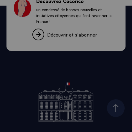
Découvrez Cocorico
messieurs avec nous ici, je serai heureux de vous serrer la
un condensé de bonnes nouvelles et
main...\
initiatives citoyennes qui font rayonner la
France !
Découvrir et s'abonner
Haut d