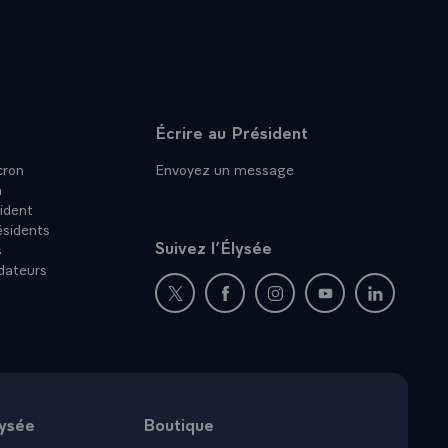
Écrire au Président
ron
Envoyez un message
n
ident
ésidents
Suivez l’Élysée
s
dateurs
Nouvelle fenêtre : rejoignez-nous sur Twit
Nouvelle fenêtre : rejoignez-nous
Nouvelle fenêtre : rejoig
Nouvelle fenêtre :
Nouvelle fe
lysée
Boutique