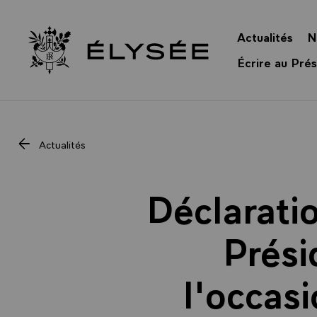
Panneau de gestion des cookies
Actualités
N
Retour à l’accueil Élysée
Écrire au Prés
Actualités
Déclarati
Prési
l'occas