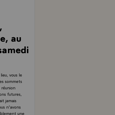
,
e, au
 samedi
ieu, vous le
 des sommets
 réunion
ons futures,
ait jamais
ous n'avons
tablement une