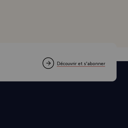
de tous les
rrand, Président de la République, à l'occasion de la r
fférents
ordé le
rellement de
ifficile
 parlait
er des séries
nt aux
Découvrir et s'abonner
ur Airbus.
hancelier