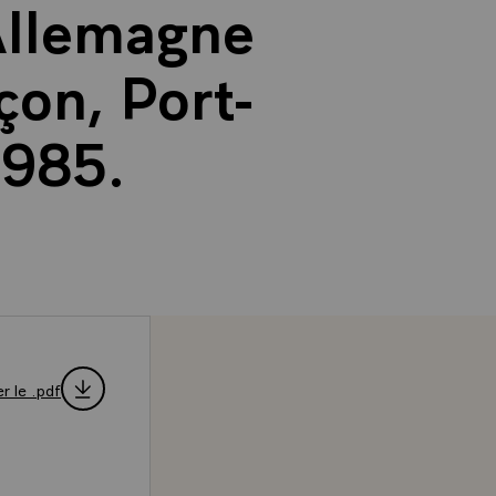
Allemagne
çon, Port-
1985.
r le .pdf