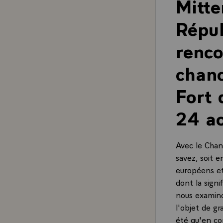
Mitte
Répub
renco
chanc
Fort 
24 a
Avec le Chanc
savez, soit 
européens et
dont la signi
nous examinon
l'objet de g
été qu'en co