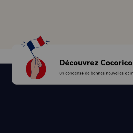
commode de d
progrès tech
L'autre suje
développeme
problème des
l'avion de co
d'aboutir qu
d'avions diff
Découvrez Cocorico
européennes 
besoins des u
un condensé de bonnes nouvelles et ini
- Bon, voilà
Kohl va vous