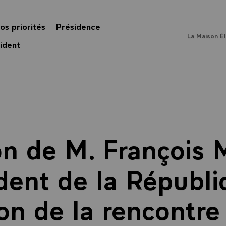
os priorités
Présidence
La Maison É
ident
on de M. François M
dent de la Républi
ion de la rencontre