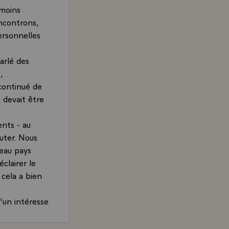
 moins
encontrons,
personnelles
arlé des
,
 continué de
, devait être
nts - au
cuter. Nous
eau pays
clairer le
 cela a bien
'un intéresse
ommunications.
lus