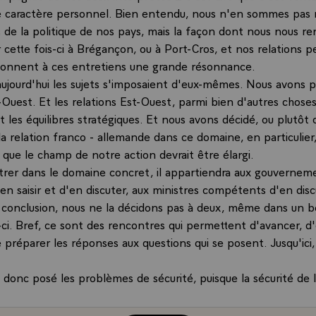
 caractère personnel. Bien entendu, nous n'en sommes pas
 de la politique de nos pays, mais la façon dont nous nous r
r cette fois-ci à Brégançon, ou à Port-Cros, et nos relations 
donnent à ces entretiens une grande résonnance.
 aujourd'hui les sujets s'imposaient d'eux-mêmes. Nous avons p
-Ouest. Et les relations Est-Ouest, parmi bien d'autres choses
les équilibres stratégiques. Et nous avons décidé, ou plutôt
la relation franco - allemande dans ce domaine, en particulier
 que le champ de notre action devrait être élargi.
trer dans le domaine concret, il appartiendra aux gouverneme
s'en saisir et d'en discuter, aux ministres compétents d'en dis
 conclusion, nous ne la décidons pas à deux, même dans un b
i. Bref, ce sont des rencontres qui permettent d'avancer, d'é
préparer les réponses aux questions qui se posent. Jusqu'ici,
 donc posé les problèmes de sécurité, puisque la sécurité de l
e l'autre. Nous avons décidé en particulier de faciliter nos c
mettre en place sur le -plan technique un moyen infiniment p