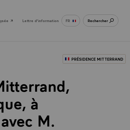
lysée
Lettre d'information
FR
Rechercher
PRÉSIDENCE MITTERRAND
itterrand,
que, à
 avec M.