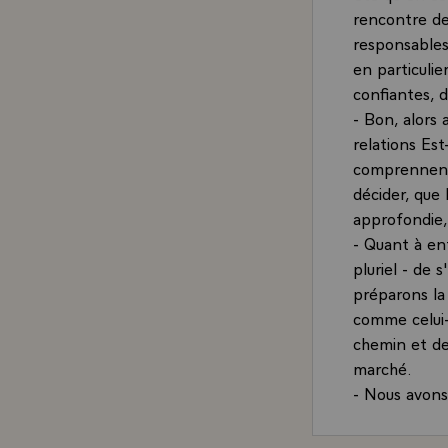
rencontre de
responsables
en particulie
confiantes, 
- Bon, alors
relations Est
comprennent 
décider, que 
approfondie,
- Quant à en
pluriel - de 
préparons la
comme celui-c
chemin et de 
marché.
- Nous avons
la sécurité d
Nous allons 