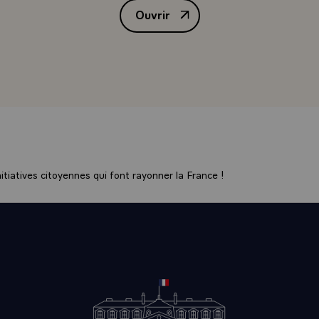
Ouvrir
isposer du téléphone direct et protégé qui tiendra compte 
Déclaration de M. François Mitte
nologiques considérables en ce domaine.\
t principal a été celui de la Communauté européenne et des di
nts européens possibles, notamment Eurêka. Nous avons ab
 avions, des satellites d'observation. Nous avons parlé natu
mbat européen. Et je faisais observer au Chancelier qu'il était d
and on ne parlait pas de la même chose, c'est-à-dire quand on
érents et le souhait que j'ai exprimé était que l'on pût envisag
permettant de remplir les diverses missions qui corresponde
ns et des autres. Après tout, c'est bien ce que l'on a fait po
tiatives citoyennes qui font rayonner la France !
 quelques données que je vous indique, étant entendu que le C
 donner lui-même, comment dirais-je, sa note d'ambiance.\