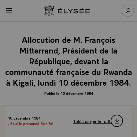
Panneau de gestion des cookies
menu
Retour à l’accueil Élysée
Rech
Allocution de M. François
Mitterrand, Président de la
République, devant la
communauté française du Rwanda
à Kigali, lundi 10 décembre 1984.
Publié le 10 décembre 1984
10 décembre 1984
Télécharger le .pdf
- Seul le prononcé fait foi