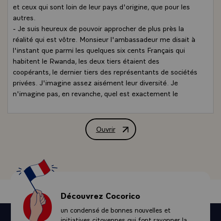
et ceux qui sont loin de leur pays d'origine, que pour les
autres.
- Je suis heureux de pouvoir approcher de plus près la
réalité qui est vôtre. Monsieur l'ambassadeur me disait à
l'instant que parmi les quelques six cents Français qui
habitent le Rwanda, les deux tiers étaient des
coopérants, le dernier tiers des représentants de sociétés
privées. J'imagine assez aisément leur diversité. Je
n'imagine pas, en revanche, quel est exactement le
degré d'ancienneté de ceux qui sont là depuis le plus
longtemps. D'autres sont venus depuis peu, remplir un
contrat de quelques années, mais d'une façon générale,
Ouvrir
Allocution de M. François Mitterrand,
pour celles et ceux d'entre vous que je connais, car j'en
connais déjà, et même parmi mes amis en France, je sais
qu'ils aiment le Rwanda, non seulement par la -nature du
climat, mais qussi par la qualité de la population, qu'ils
aiment ce pays et qu'ils le servent avec beaucoup de
dévouement.
Découvrez Cocorico
- La France entretient de très bonnes relations avec le
un condensé de bonnes nouvelles et
Rwanda. C'est dire que nous sommes engagés dans un
initiatives citoyennes qui font rayonner la