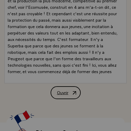
et la production la plus modcerne, compétitive au premier
chef, voir l'Ecomusée, construit en 4 ans m'a-t-on dit, ce
n'est pas croyable ! Et cependant c'est une réussite pour
la protection du passé, mais aussi visiblement par la
formation que cela donnera aux jeunes, une incitation à
perpétuer des valeurs tout en les adaptant, bien entendu,
aux nécessités du temps. C'est formateur. Il n'y a
Superba que parce que des jeunes se forment à la
robotique, mais cela fait des emplois aussi ! Il n'y a
Peugeot que parce que l'on forme des travailleurs aux
technologies nouvelles, sans quoi c'est fini ! Ici, vous allez
former, et vous commencez déjà de former des jeunes
gens. Ils se forment sur le tas, je viens de le constater. A
quelles disciplines ? Disciplines culturelles, sociologiques,
historiques. Et j'ai bien entendu l'écho de votre ambition
Ouvrir
Allocution de M. François Mitterrand, 
: déborder ce qui est pour parvenir à un ensemble très
vaste de valeurs ou de dimensions internationales. Je ne
connais pas de dossier-là, et d'ailleurs c'est à vous de
l'inciter, car après tout on se tourne toujours vers moi.
Messieurs les maires, messieurs les adjoints, les
conseillers municipaux et les autres, à vous de jouer aussi.