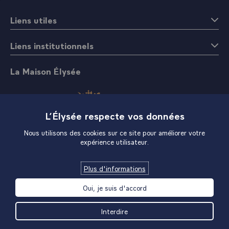
affaire ici, on oublie complètement de citer celles qui, au-
Liens utiles
cours de ces trois dernières années, ont été mises en
place.
Liens institutionnels
- Bon, écoutez, la paix. La paix pour vous, la paix pour moi
et travaillons ensemble à l'avenir, c'est ce que vous
faites. Merci.\
La Maison Élysée
L’Élysée respecte vos données
Nous utilisons des cookies sur ce site pour améliorer votre
expérience utilisateur.
Boutique
Plus d'informations
Oui, je suis d'accord
Interdire