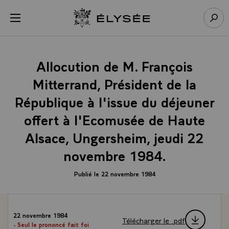
Panneau de gestion des cookies
menu
Retour à l’accueil Élysée
Rech
Allocution de M. François
Mitterrand, Président de la
République à l'issue du déjeuner
offert à l'Ecomusée de Haute
Alsace, Ungersheim, jeudi 22
novembre 1984.
Publié le 22 novembre 1984
22 novembre 1984
Télécharger le .pdf
- Seul le prononcé fait foi