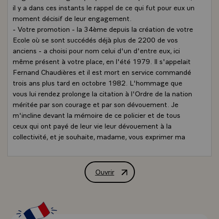
il y a dans ces instants le rappel de ce qui fut pour eux un
moment décisif de leur engagement.
- Votre promotion - la 34ème depuis la création de votre
Ecole où se sont succédés déjà plus de 2200 de vos
anciens - a choisi pour nom celui d'un d'entre eux, ici
même présent à votre place, en l'été 1979. Il s'appelait
Fernand Chaudières et il est mort en service commandé
trois ans plus tard en octobre 1982. L'hommage que
vous lui rendez prolonge la citation à l'Ordre de la nation
méritée par son courage et par son dévouement. Je
m'incline devant la mémoire de ce policier et de tous
ceux qui ont payé de leur vie leur dévouement à la
collectivité, et je souhaite, madame, vous exprimer ma
sympathie et m'associer à la peine de celles qui comme
vous portent pendant tant et tant d'années le poids de
ces événements terribles que l'actualité oublie trop vite.
Ouvrir
Allocution de M. François Mitterrand, 
Tout à l'heure en remettant quelques décorations, dans
l'Ordre de la légion d'honneur et dans l'Ordre national du
mérite, je pensais précisément à ces moments où l'on
peut s'arrêter pour considérer son passé, son avenir, fier