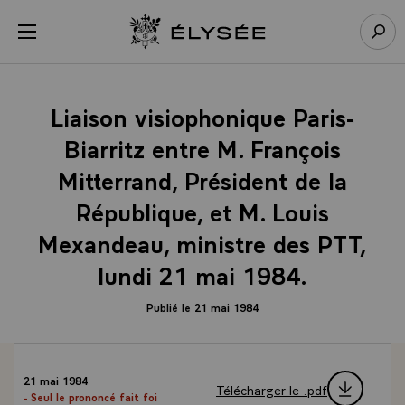
Panneau de gestion des cookies
menu
Retour à l’accueil Élysée
Rech
Liaison visiophonique Paris-
Biarritz entre M. François
Mitterrand, Président de la
République, et M. Louis
Mexandeau, ministre des PTT,
lundi 21 mai 1984.
Publié le 21 mai 1984
21 mai 1984
Télécharger le .pdf
- Seul le prononcé fait foi