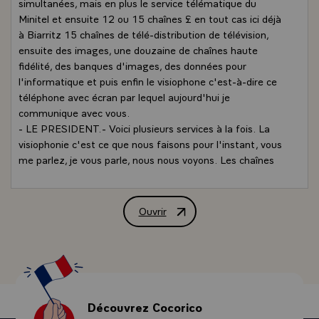
simultanées, mais en plus le service télématique du
Minitel et ensuite 12 ou 15 chaînes £ en tout cas ici déjà
à Biarritz 15 chaînes de télé-distribution de télévision,
ensuite des images, une douzaine de chaînes haute
fidélité, des banques d'images, des données pour
l'informatique et puis enfin le visiophone c'est-à-dire ce
téléphone avec écran par lequel aujourd'hui je
communique avec vous.
- LE PRESIDENT.- Voici plusieurs services à la fois. La
visiophonie c'est ce que nous faisons pour l'instant, vous
me parlez, je vous parle, nous nous voyons. Les chaînes
de télévision, c'est-à-dire que les futures télespectateurs
de Biarritz d'abord, de Lille, Roubaix, Tourcoing ensuite je
crois, pourront disposer, pourront rechercher toute une
Ouvrir
Liaison visiophonique Paris-Biarritz e
série de chaînes de télévision françaises et étrangères
sous certaines conditions. Bon également, vous avez une
chaîne de haute fidélité pour les amateurs de musique, de
haute musique, de grande musique £ ensuite les
communications c'est ce que nous faisons mais dans les
documents qui m'ont été remis avant cette conversation
Découvrez Cocorico
j'ai vu qu'il pouvait y avoir des communications dans les