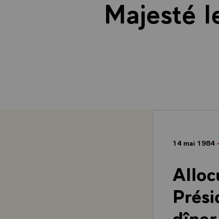
Majesté l
14 mai 1984
Alloc
Prési
dîner