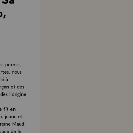
o,
as permis,
rtes, nous
lé à
nçais et des
dès l'origine
e fît en
te jeune et
 reine Maud.
oque de le