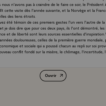
s nous n'avons pas à craindre de le faire ce soir, le Présiden
dît cette visite dès l'année suivante, et la Norvège et la Fran
lles des liens étroits.
avez été témoin de ces premiers gestes l'un vers l'autre de l
et je dois dire que pour ces deux pays, ils l'ont démontré, les
e et de liberté sont leurs sources essentielles d'inspiration.
 années douloureuses, celles de la première guerre mondiale, 
conomique et sociale qui a poussé chacun au repli sur soi pro
nouveau conflit fondé sur la misère, le chômage, l'incertitude,
fût la tourmente de la deuxième guerre mondiale qui, n'épargn
layât notre continent et nous laissât, vous comme nous, vai
Ouvrir
lus conscients qu'auparavant de notre solidarité.
Allocution de M. François Mitterr
ue nous avons éprouvé lorsque nous étions cet après-midi au 
sentiment d'un pays fier, intransigeant lorsqu'il s'agit de la 
 défense de son peuple.
onnu, Sire, ce deuxième conflit mondial assistant le Roi, votre
. J'étais moi-même quelques mois à Londres durant ces année