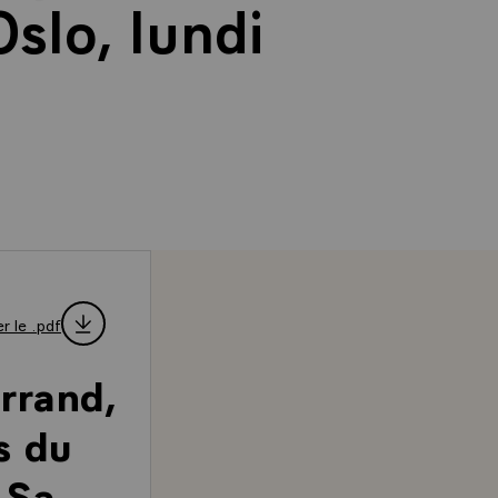
slo, lundi
r le .pdf
rrand,
s du
 Sa