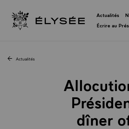
Panneau de gestion des cookies
Actualités
N
Retour à l’accueil Élysée
Écrire au Prés
Actualités
Allocutio
Présiden
dîner o