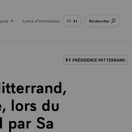
lysée
Lettre d'information
FR
Rechercher
PRÉSIDENCE MITTERRAND
itterrand,
, lors du
l par Sa