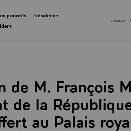
os priorités
Présidence
La Maison É
ident
n de M. François M
t de la République
ffert au Palais roya