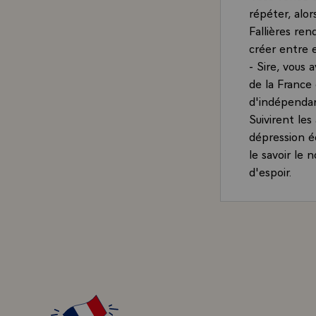
répéter, alor
Fallières ren
créer entre e
- Sire, vous 
de la France 
d'indépendanc
Suivirent les
dépression é
le savoir le 
d'espoir.
- Alors, ce 
personne, ba
meurtris et p
- C'est ce q
défense : le 
terre, de la
- Vous avez c
et en soldat