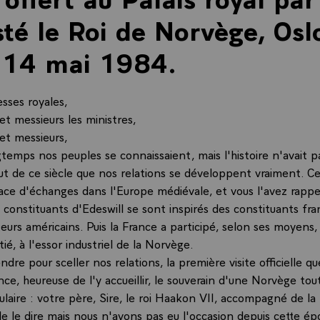
té le Roi de Norvège, Osl
 14 mai 1984.
esses royales,
t messieurs les ministres,
t messieurs,
temps nos peuples se connaissaient, mais l'histoire n'avait p
ut de ce siècle que nos relations se développent vraiment. Ce
race d'échanges dans l'Europe médiévale, et vous l'avez rappe
s constituants d'Edeswill se sont inspirés des constituants fra
urs américains. Puis la France a participé, selon ses moyens, 
tié, à l'essor industriel de la Norvège.
tendre pour sceller nos relations, la première visite officielle qu
e, heureuse de l'y accueillir, le souverain d'une Norvège tou
laire : votre père, Sire, le roi Haakon VII, accompagné de la
e le dire mais nous n'avons pas eu l'occasion depuis cette ép