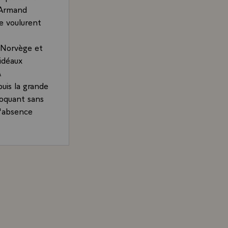
t Armand
ce voulurent
a Norvège et
 idéaux
\
puis la grande
voquant sans
 l'absence
ant
nqueurs mais
and, Président de la République, lors du dîner offert au 
musée de la
défense de sa
 père, en fils
s où nous