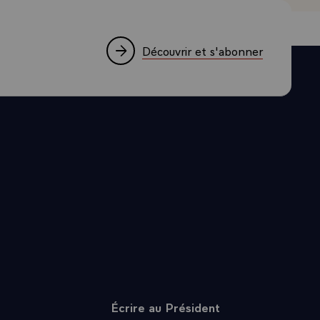
la résistance
ance, chemin
Découvrir et s'abonner
 des
d près de dix
prenaient à
rope, et
ait, et c'est
neur, au nom
ns norvégiens
s assez
aincus,
lliés, un
ilité au
Écrire au Président
bien que nous