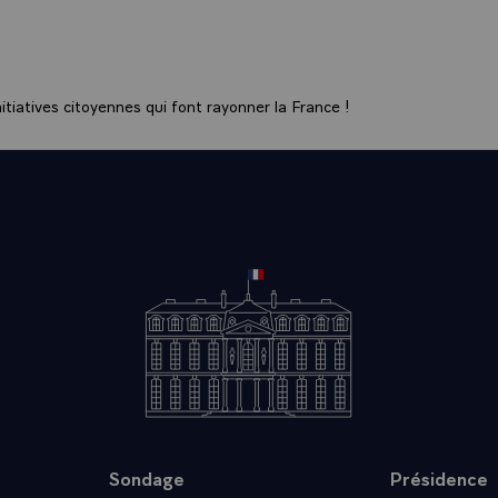
, chacun à sa façon, et au rang que le destin lui avait choisi, 
e de la liberté.
 effet, un même chemin que parcoururent la Norvège et la Fr
ébut du conflit des Français à Narvik, et au jour de la victoire
tiatives citoyennes qui font rayonner la France !
n Normandie, là où déjà la mer avait conduit les gens du Nor
avant ... mais les choses s'étaient arrangées.
4, ces soldats de Norvège avec des milliers de soldats alliés, 
sur ce sol pour participer à la libération d'une partie de l'Eu
ent de la France. C'était, il y a juste quarante ans, chacun le s
 quelques jours, le 6 juin, pour cet anniversaire, j'aurai l'hon
 d'y accueillir Votre Majesté et avec elle de saluer les vétéra
ent de juin 44.
 que constitue nos relations, les mailles ne sont peut-être pa
 leur fil est solide. Dans ce monde difficile, nous sommes conv
êtes, que la sécurité et la paix impliquent la solidarité entre a
acun pour sa propre défense, en même temps qu'une disponib
e toutes les puissances.\
Sondage
Présidence
tions se posent à nous ! Impossible de les énumérer ce soir 