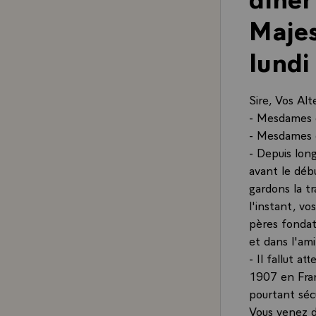
Majes
lundi
Sire, Vos Alt
- Mesdames e
- Mesdames e
- Depuis long
avant le déb
gardons la t
l'instant, vo
pères fondate
et dans l'ami
- Il fallut at
1907 en Franc
pourtant sécu
Vous venez d