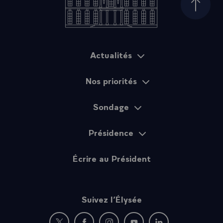
Haut d
Actualités
Plan du site
Nos priorités
Sondage
Présidence
Écrire au Président
Suivez l’Élysée