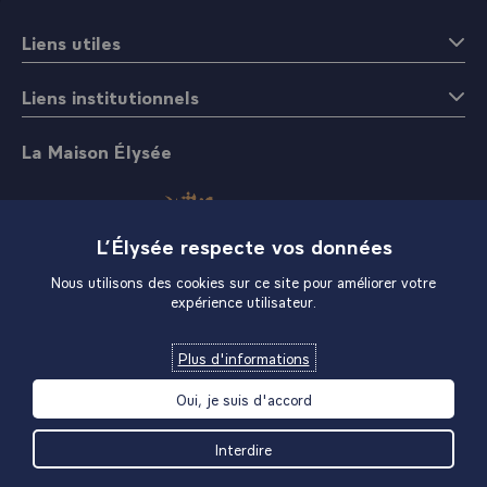
d'Honneur, et moi-même, conduit à m'informer de mes
Liens utiles
fonctions je dois dire que le temps ayant passé, je
considère que cela est réussi. Puisque c'est la jeunesse
Liens institutionnels
qui se trouve là, si c'est réussi pour aujourd'hui, on a
quelques chances de voir réussir pour demain.\
La Maison Élysée
L’Élysée respecte vos données
Nous utilisons des cookies sur ce site pour améliorer votre
expérience utilisateur.
Boutique
Plus d'informations
Oui, je suis d'accord
Interdire