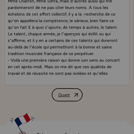
Mme Charron, Mme Serra, mais d'autres aussi qui me
pardonneront de ne pas citer leurs noms. A tous les
échelons de cet effort collectif, il y a la -recherche de ce
qu'on appellera la compétence, le sérieux, bien faire ce
qu'on fait £ à quoi s'ajoute, de temps à autres, le talent.
Le talent, chaque année, je l'aperçois qui éclôt ou qui
s'affirme, et il y en a certains de ces talents qui dureront
au-delà de l'école qui permettront à la bonne et saine
tradition musicale française de se perpétuer.
- Voilà une première raison qui donne son sens au concert
en cet après-midi. Mais on me dit que ces qualités de
travail et de réussite ne sont pas isolées et qu'elles
rejoignent un ensemble de réussites dans toutes l'école
par un pourcentage élevé de travail récompensé, par des
diplômes obtenus en plus forte proportion que dans bien
Ouvrir
Allocution de M. François Mitterrand, P
d'autres établissements. Il y a lieu de se réjouir du travail
accompli par ces institutions qui, à travers le temps, ont
su perpétuer ce qu'elles étaient et se renouveler. C'est
d'ailleurs une loi de la vie : il faut bien tenir compte de ce
qui a été fait avant soi, assurer le relai pour tirer le
meilleur et puis il faut bien innover ou changer pour