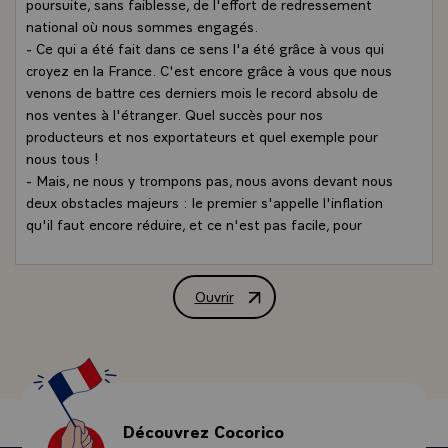
poursuite, sans faiblesse, de l'effort de redressement
national où nous sommes engagés.
- Ce qui a été fait dans ce sens l'a été grâce à vous qui
croyez en la France. C'est encore grâce à vous que nous
venons de battre ces derniers mois le record absolu de
nos ventes à l'étranger. Quel succès pour nos
producteurs et nos exportateurs et quel exemple pour
nous tous !
- Mais, ne nous y trompons pas, nous avons devant nous
deux obstacles majeurs : le premier s'appelle l'inflation
qu'il faut encore réduire, et ce n'est pas facile, pour
affronter victorieusement la concurrence £ le deuxième,
c'est le vieillissement d'une partie de notre appareil
industriel qu'il faut adapter au changement prodigieux et
Ouvrir
Allocution de M. François Mitterrand, 
accéléré des techniques en formant femmes et hommes
aux emplois qu'exigent ces techniques.
- Et comme l'Etat entend réaliser en 1985 le nécessaire
allègement des impôts et des charges, c'est ainsi et pas
autrement que nous relancerons l'activité économique,
que nous créerons des emplois durables, que nous
Découvrez Cocorico
revaloriserons le pouvoir d'achat des salaires et que nous