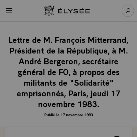
Panneau de gestion des cookies
menu
Retour à l’accueil Élysée
Rech
Lettre de M. François Mitterrand,
Président de la République, à M.
André Bergeron, secrétaire
général de FO, à propos des
militants de "Solidarité"
emprisonnés, Paris, jeudi 17
novembre 1983.
Publié le 17 novembre 1983