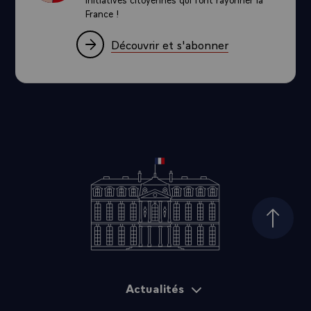
France !
Découvrir et s'abonner
Haut d
Actualités
Plan du site