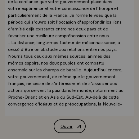
de la confiance que votre gouvernement place dans
votrre expérience et votre connaissance de l'Europe et
particulièrement de la France. Je forme le voeu que la
période qui s'ouvre soit l'occasion d'approfondir les liens
d'amitié déjà existants entre nos deux pays et de
favoriser une meilleure compréhension entre nous.
- La distance, longtemps facteur de méconnaissance, a
cessé d'être un obstacle aux relations entre nos pays.
Nourris tous deux aux mêmes sources, animés des
mêmes espoirs, nos deux peuples ont combattu
ensemble sur les champs de bataille. Aujourd'hui encore,
votre gouvernement, de même que le gouvernement
français, ne cesse de s'intéresser et de s'associer aux
actions qui servent la paix dans le monde, notamment au
Proche-Orient et en Asie du Sud-Est. Au-delà de cette
convergence d'idéaux et de préoccupations, la Nouvelle-
Zélande et la France entretiennent des -rapports nés de
notre voisinage dans le Pacifique.
- Aussi puis-je vous assurer que mon gouvernement
Ouvrir
Allocution de M. François Mitterrand, 
mettra tout en oeuvre afin de contribuer au
développement harmonieux des Etats océaniens qui vous