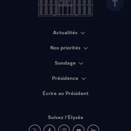
Haut d
Actualités
Plan du site
Nos priorités
Sondage
Présidence
Écrire au Président
Suivez l’Élysée