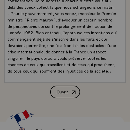
considération. Je m'adresse à chacun d'entre vous au-
delà des voeux collectifs que nous échangeons ce matin.
- Pour le gouvernement, vous venez, monsieur le Premier
ministre `Pierre Mauroy`, d'évoquer un certain nombre
de perspectives qui sont le prolongement de l'action de
l'année 1982. Bien entendu, j'approuve ces intentions qui
commençaient déjà de s'inscrire dans les faits et qui
devraient permettre, une fois franchis les obstacles d'une
crise internationale, de donner à la France un aspect
singulier : le pays qui aura voulu préserver toutes les
chances de ceux qui travaillent et de ceux qui produisent,
de tous ceux qui souffrent des injustices de la société.\
Je me contenterai de rappeler au gouvernement
quelques principes simples.
- Le premier c'est qu'il faut que le gouvernement ait de
Ouvrir
Allocution de M. François Mitterrand, P
l'autorité. Il faut qu'il ait de l'autorité sur lui-même,
c'est-à-dire sur l'Etat et de ce point de vue j'observe
tout de même un certain nombre de défaillances. Il faut
que les ministres se fassent obéir par leurs
administrations qui sont faites pour cela. De même
qu'eux sont faits pour cela. Il faut avoir de l'autorité sur