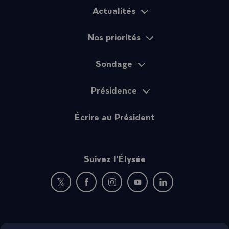
vue d'ailleurs je n'ai pas d'observation particulière à faire
Actualités
Plan du site
à l'équipe qui gouverne car je pense que c'est une des
inspirations principales de son action.\
Nos priorités
Sondage
Présidence
Écrire au Président
Suivez l’Élysée
Nouvelle fenêtre : rejoignez-nous sur Twitter
Nouvelle fenêtre : rejoignez-nous sur Fac
Nouvelle fenêtre : rejoignez-nous 
Nouvelle fenêtre : rejoigne
Nouvelle fenêtre : 