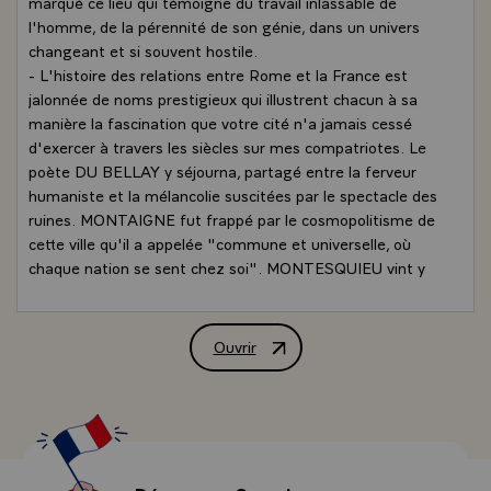
marqué ce lieu qui témoigne du travail inlassable de
l'homme, de la pérennité de son génie, dans un univers
changeant et si souvent hostile.
- L'histoire des relations entre Rome et la France est
jalonnée de noms prestigieux qui illustrent chacun à sa
manière la fascination que votre cité n'a jamais cessé
d'exercer à travers les siècles sur mes compatriotes. Le
poète DU BELLAY y séjourna, partagé entre la ferveur
humaniste et la mélancolie suscitées par le spectacle des
ruines. MONTAIGNE fut frappé par le cosmopolitisme de
cette ville qu'il a appelée "commune et universelle, où
chaque nation se sent chez soi". MONTESQUIEU vint y
méditer sur la grandeur et le déclin des empires,
STENDHAL y débusqua la passion italienne qui l'opposait
au goût de paraître des Français. Chacun d'eux, parmi
Ouvrir
Allocution de M. François Mitterrand, P
bien d'autres, trouvait à Rome le miroir de ses rêves,
l'amorce de sa réflexion et des principes pour son action.\
Au fil du temps, le pouvoir d'attraction de Rome demeure
intact. Il n'est pas un Français dont le regard ne s'éclaire
à l'évocation de son nom, du plus érudit au plus modeste.
Pas un à qui elle ne dispense des joies inédites pour