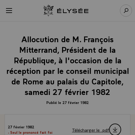
Panneau de gestion des cookies
menu
Retour à l’accueil Élysée
Rech
Allocution de M. François
Mitterrand, Président de la
République, à l'occasion de la
réception par le conseil municipal
de Rome au palais du Capitole,
samedi 27 février 1982
Publié le 27 février 1982
27 février 1982
Télécharger le .pdf
- Seul le prononcé fait foi