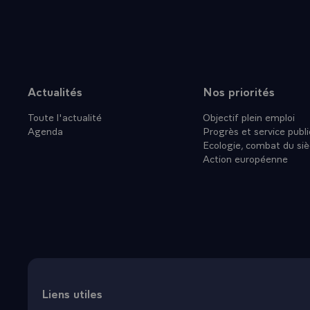
- Soyez assu
Gouvernement
Veuillez, je 
Kamisese Rat
d'amitié que 
Actualités
Nos priorités
Plan du site
Toute l'actualité
Objectif plein emploi
Agenda
Progrès et service publi
Ecologie, combat du siè
Action européenne
Liens utiles