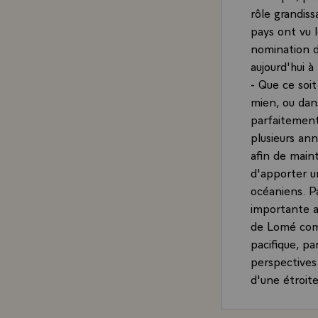
rôle grandis
pays ont vu l
nomination d
aujourd'hui à 
- Que ce soit
mien, ou dans
parfaitement
plusieurs ann
afin de maint
d'apporter u
océaniens. P
importante a
de Lomé comm
pacifique, pa
perspectives
d'une étroit
- Votre pays 
veux rappeler