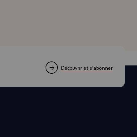
ais et ayant
rand, Président de la République, à l'occasion de la récep
 de la paix
nçais dans
NA qui a
 là qu'il y a
eux pays sont
e que nos
Découvrir et s'abonner
e dix ans,
respect des
droits de
ge fondé sur
s ainsi de
nistre, sir