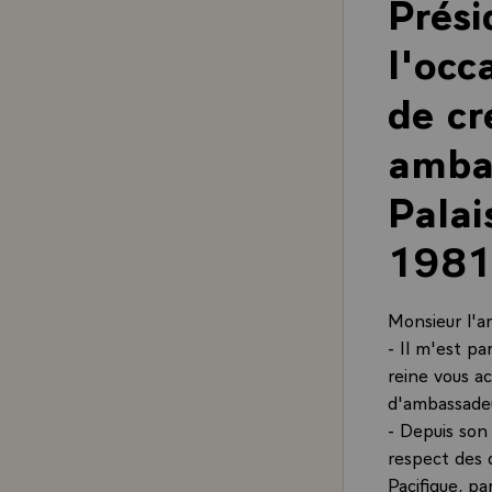
Prési
l'occ
de cr
ambas
Palai
198
Monsieur l'a
- Il m'est pa
reine vous 
d'ambassadeur
- Depuis son
respect des d
Pacifique, pa