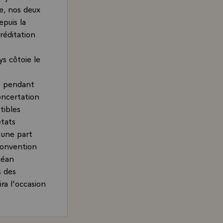
e, nos deux
epuis la
réditation
ys côtoie le
ys pendant
concertation
tibles
tats
 une part
convention
céan
s des
ra l'occasion
Orient : je
vention des