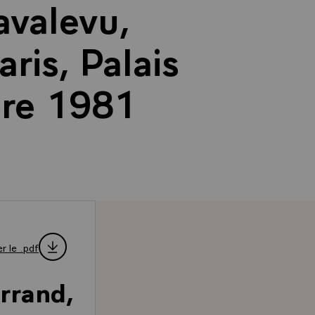
avalevu,
ris, Palais
bre 1981
r le .pdf
rrand,