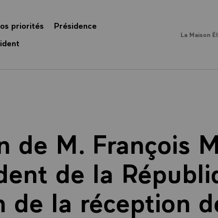
os priorités
Présidence
La Maison É
ident
n de M. François M
dent de la Républi
n de la réception d