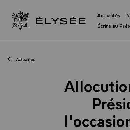
Panneau de gestion des cookies
Actualités
N
Retour à l’accueil Élysée
Écrire au Prés
Actualités
Allocutio
Prési
l'occasio