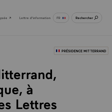
lysée
Lettre d'information
FR
Rechercher
PRÉSIDENCE MITTERRAND
itterrand,
que, à
es Lettres