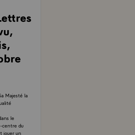
Lettres
vu,
s,
tobre
Sa Majesté la
alité
dans le
u-centre du
et jouer un