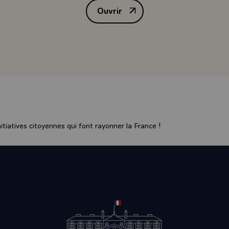
Ouvrir
s au Liban `FINUL`, qui, côte à côte avec le contingent franç
Allocution de M. François Mitter
mes dures épreuves, est un facteur précieux pour le maintien
égion.
monsieur l'ambassadeur, souligné le rôle des missionnaires fra
du peuple fidjien, vous avez évoqué la mémoire de Ratu SUKU
os côtés durant la première guerre mondiale. Vous avez montré
s des relations plus anciennes que nos r\
itales sont situées aux antipodes l'une de l'autre mais nos d
e proches riverains du Pacifique. La politique de bon voisinag
rsuivent sans heurts depuis votre indépendance, il y a plus d
tiatives citoyennes qui font rayonner la France !
ne parfaite compréhension de nos intérêts propres et sur le 
ains de nos deux nations.
ux mêmes valeurs de liberté, à une conception commune des 
cieuse de bâtir un nouvel ordre économique mondial davanta
a France souhaite poursuivre son dialogue avec Fidji. Je me réjoui
illir en France, quand il en marquera le voeu, votre Premier mi
tu MARA, dont les éminentes qualités d'homme d'Etat sont
 reconnues.