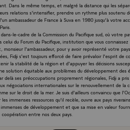
sant. Dans le même temps, et malgré la distance qui les sépar
eurs relations s'intensifier, prendre un rythme plus soutenu d
'un ambassadeur de France à Suva en 1980 jusqu'à votre acc
Paris.
 dans-le-cadre de la Commission du Pacifique sud, où votre pa
 celui du Forum du Pacifique, institution que vous connaissez
, monsieur l'ambassadeur, pour y avoir représenté votre pa
ées, Fidji s'est toujours efforcé de faire prévaloir l'esprit de 
enir la stabilité de la région et d'appuyer les décisions suscep
ne solution équitable aux problèmes du développement des é
ar delà ses préoccupations proprement régionales, Fidji a pris
ux négociations internationales sur le renouvellement de la 
e sur le droit de la mer. Je suis d'ailleurs convaincu que l'O
r les immenses ressources qu'il recèle, ouvre aux pays riverain
 immenses de développement et que sa mise en valeur fourni
e coopération entre nos deux pays.
prend aussi sa part pour hâter le retour de la paix au Proche-
 à cet égard le rôle du contingent fidjien de la Force d'inter