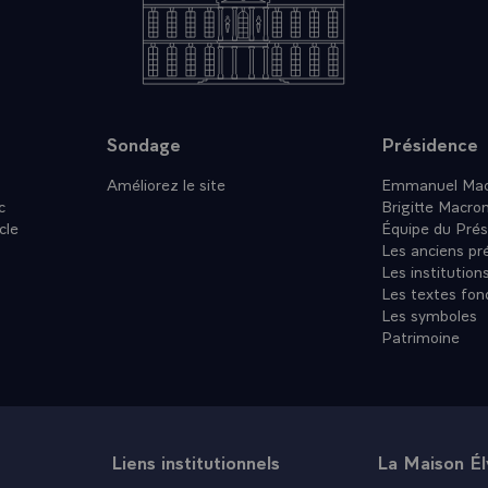
ré, monsieur l'ambassadeur, de l'aide que moi-même et mon
 vous apporterons dans l'heureux accomplissement de votr
vous prie, transmettre à Sa Majesté la reine, à son Premier mini
u MARA et à son gouvernement ainsi qu'au peuple fidjien, l
leur porte le peuple français et les voeux que je formule pour 
Sondage
Présidence
Améliorez le site
Emmanuel Mac
c
Brigitte Macro
cle
Équipe du Prés
Les anciens pr
Les institution
Les textes fon
Les symboles
Patrimoine
Liens institutionnels
La Maison É