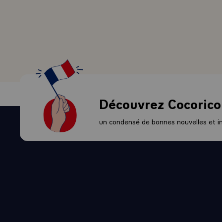
Nations unie
connu les mê
dans cette r
- Vous avez, 
l'éducation 
combattu à n
eu entre nou
Nos deux cap
Découvrez Cocorico
voisins comm
deux pays pou
un condensé de bonnes nouvelles et ini
repose sur u
droits souver
- Attachée a
l'homme, sou
la justice, l
pouvoir accue
Kamisese Ra
unanimement