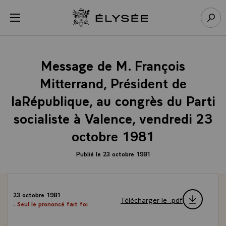
Panneau de gestion des cookies
menu
Retour à l’accueil Élysée
Rech
Message de M. François
Mitterrand, Président de
laRépublique, au congrès du Parti
socialiste à Valence, vendredi 23
octobre 1981
Publié le 23 octobre 1981
23 octobre 1981
Télécharger le .pdf
- Seul le prononcé fait foi