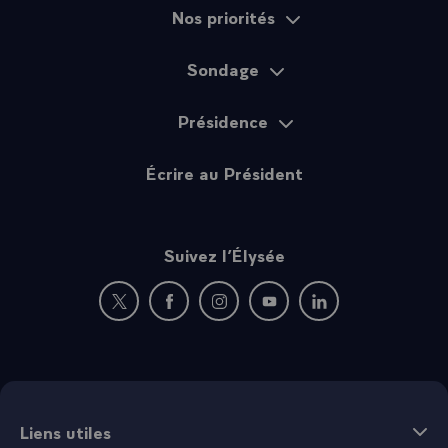
Nos priorités
Sondage
Présidence
Écrire au Président
Suivez l’Élysée
Nouvelle fenêtre : rejoignez-nous sur Twitter
Nouvelle fenêtre : rejoignez-nous sur Fac
Nouvelle fenêtre : rejoignez-nous 
Nouvelle fenêtre : rejoigne
Nouvelle fenêtre : 
Liens utiles