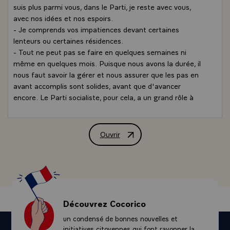
suis plus parmi vous, dans le Parti, je reste avec vous,
avec nos idées et nos espoirs.
- Je comprends vos impatiences devant certaines
lenteurs ou certaines résidences.
- Tout ne peut pas se faire en quelques semaines ni
même en quelques mois. Puisque nous avons la durée, il
nous faut savoir la gérer et nous assurer que les pas en
avant accomplis sont solides, avant que d'avancer
encore. Le Parti socialiste, pour cela, a un grand rôle à
jouer. Principale force du changement il doit être capable
d'expliquer, d'éclairer les choix du gouvernement et de
convaincre.
Ouvrir
Message de M. François Mitterrand, Pré
- Mais il lui faut aussi transmettre au gouvernement le
message qu'il reçoit des couches sociales où il a su
plonger ses racines, dire leurs revendications, leurs
craintes, leurs espoirs.
- Il doit enfin mobiliser les masses populaires pour
qu'elles prennent toute leur place dans l'action et ne
Découvrez Cocorico
laissent pas le changement aux seules mains d'une
un condensé de bonnes nouvelles et
nouvelle classe dirigeante.
initiatives citoyennes qui font rayonner la