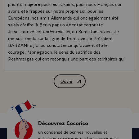
priorité majeure pour les Irakiens, pour nous Français qui
avons été frappés sur notre propre sol, pour les
Européens, nos amis Allemands qui ont également été
saisis d'effroi à Berlin par un attentat terroriste.
Je suis arrivé cet après-midi ici, au Kurdistan irakien. Je
me suis rendu sur la ligne de front avec le Président
BARZANI £ j'ai pu constater ce qu'avaient été le
courage, l'abnégation, le sens du sacrifice des
Peshmergas qui ont reconquis une part des territoires qui
avaient été un moment pris par Daech. Lorsqu'ils nous
ont appelés à l'aide, durant l'été 2014, nous avons
répondu et cela a été le sens de ce que je vous ai
Ouvrir
Déclaration de M. François Hollande, Pré
demandé de faire à partir du mois de septembre 2014.
Mais c'est eux qui ont mené le combat. Nous, nous les
avons appuyés, accompagnés, formés. Ce sont eux qui
ont pu reconquérir ces territoires et lorsque nous nous
sommes postés là où ils observent la ligne de front, on
devinait Mossoul au loin, dans une brume dont on nous a
Découvrez Cocorico
dit que c'était la poussière des combats. Mais c'était
un condensé de bonnes nouvelles et
aussi pour nous l'objectif qui se dessinait, qui se dévoilait
initiatives citoyennes qui font rayonner la