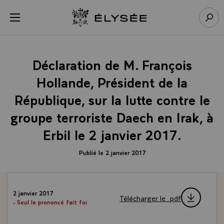
Panneau de gestion des cookies
menu
Retour à l’accueil Élysée
Rech
Déclaration de M. François
Hollande, Président de la
République, sur la lutte contre le
groupe terroriste Daech en Irak, à
Erbil le 2 janvier 2017.
Publié le 2 janvier 2017
2 janvier 2017
Télécharger le .pdf
- Seul le prononcé fait foi