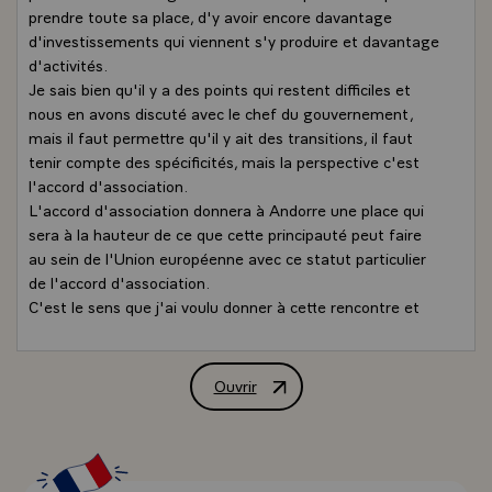
prendre toute sa place, d'y avoir encore davantage
d'investissements qui viennent s'y produire et davantage
d'activités.
Je sais bien qu'il y a des points qui restent difficiles et
nous en avons discuté avec le chef du gouvernement,
mais il faut permettre qu'il y ait des transitions, il faut
tenir compte des spécificités, mais la perspective c'est
l'accord d'association.
L'accord d'association donnera à Andorre une place qui
sera à la hauteur de ce que cette principauté peut faire
au sein de l'Union européenne avec ce statut particulier
de l'accord d'association.
C'est le sens que j'ai voulu donner à cette rencontre et
tout l'appui que je donne à la démarche du chef du
gouvernement. De mon côté, je fais en sorte que le
président JUNCKER, la Commission européenne, puissent
Ouvrir
Déclaration de M. François Hollande, P
bien sûr faire respecter les principes et notamment les
principes de libre circulation, mais avec une
reconnaissance d'un certain nombre de spécificités et du
temps nécessaire pour arriver à l'échéance, c'est-à-dire à