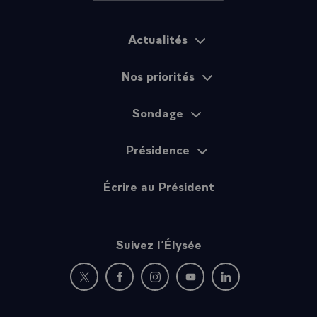
Actualités
Plan du site
Nos priorités
Sondage
Présidence
Écrire au Président
Suivez l’Élysée
Nouvelle fenêtre : rejoignez-nous sur Twitter
Nouvelle fenêtre : rejoignez-nous sur Fac
Nouvelle fenêtre : rejoignez-nous 
Nouvelle fenêtre : rejoigne
Nouvelle fenêtre : 