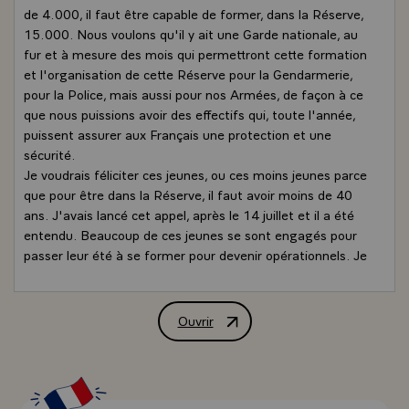
de 4.000, il faut être capable de former, dans la Réserve,
15.000. Nous voulons qu'il y ait une Garde nationale, au
fur et à mesure des mois qui permettront cette formation
et l'organisation de cette Réserve pour la Gendarmerie,
pour la Police, mais aussi pour nos Armées, de façon à ce
que nous puissions avoir des effectifs qui, toute l'année,
puissent assurer aux Français une protection et une
sécurité.
Je voudrais féliciter ces jeunes, ou ces moins jeunes parce
que pour être dans la Réserve, il faut avoir moins de 40
ans. J'avais lancé cet appel, après le 14 juillet et il a été
entendu. Beaucoup de ces jeunes se sont engagés pour
passer leur été à se former pour devenir opérationnels. Je
veux dire à tous les Français combien il est important de
s'engager. Il y a, bien sûr, les personnels qui sont ceux de
nos effectifs de gendarmes, de policiers, il y a nos
Ouvrir
Déclaration de M. François Hollande, Pr
militaires, mais il y a aussi ce que les citoyens peuvent,
sur leur temps, décider de faire au service de la Nation.
Je pense que c'est un bel exemple que ces jeunes
donnent, parce qu'ils ont compris que si nous voulons