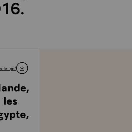
016.
r le .pdf
lande,
 les
gypte,