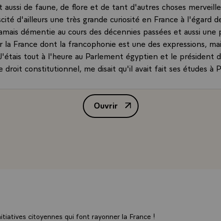
 aussi de faune, de flore et de tant d'autres choses merveille
scité d'ailleurs une très grande curiosité en France à l'égard 
 jamais démentie au cours des décennies passées et aussi une 
r la France dont la francophonie est une des expressions, mais
 J'étais tout à l'heure au Parlement égyptien et le président
 droit constitutionnel, me disait qu'il avait fait ses études à P
ait d'avoir de grandes espérances par rapport à la converge
diques.
Ouvrir
ième fois que je viens en Egypte. La première c'était à l'occa
Déclaration de M. François Hollan
 Canal de Suez, et puis aujourd'hui en visite d'Etat au Caire.
 vous.
 entre la France et l'Egypte sont historiques mais profondes. 
re la preuve. Il y a d'abord la relation politique. Nous somme
a France, de l'instabilité des désordres, des conflits dans la r
. Et nous avons une responsabilité chacun à notre place de 
u règlement de ces graves questions.
ibye parce que l'Egypte a 1200 km de frontière commune, e
e façon, ce qui se passe en Libye nous inquiète au plus haut 
tiatives citoyennes qui font rayonner la France !