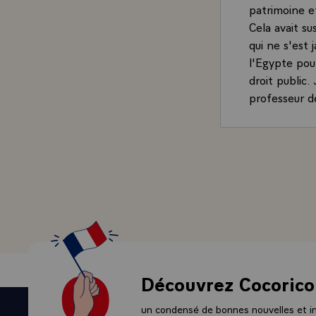
patrimoine et
Cela avait su
qui ne s'est
l'Egypte pou
droit public.
professeur de
nous permett
systèmes juri
C'est la deux
doublement du
à être parmi
Les relations
une fois enco
l'Egypte et l
Moyen Orient
contribuer a
Découvrez Cocorico
D'abord la L
d'une certain
un condensé de bonnes nouvelles et ini