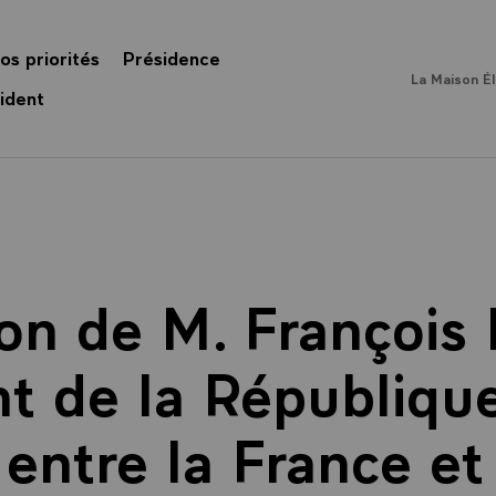
os priorités
Présidence
La Maison É
ident
on de M. François
t de la République
 entre la France et