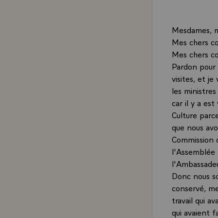
Mesdames, m
Mes chers co
Mes chers co
Pardon pour 
visites, et j
les ministres
car il y a es
Culture parc
que nous avo
Commission d
l'Assemblée 
l'Ambassadeu
Donc nous so
conservé, me 
travail qui 
qui avaient f