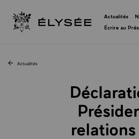
Panneau de gestion des cookies
Actualités
N
Retour à l’accueil Élysée
Écrire au Prés
Actualités
Déclarati
Présiden
relations