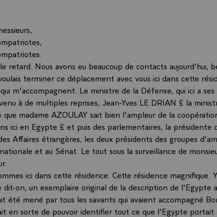
essieurs,
mpatriotes,
mpatriotes.
le retard. Nous avons eu beaucoup de contacts aujourd'hui, 
e voulais terminer ce déplacement avec vous ici dans cette rés
 qui m'accompagnent. Le ministre de la Défense, qui ici a ses
t venu à de multiples reprises, Jean-Yves LE DRIAN £ la minist
e que madame AZOULAY sait bien l'ampleur de la coopération
ns ici en Egypte £ et puis des parlementaires, la présidente d
es Affaires étrangères, les deux présidents des groupes d'ami
nationale et au Sénat. Le tout sous la surveillance de monsie
r.
mmes ici dans cette résidence. Cette résidence magnifique. Y
dit-on, un exemplaire original de la description de l'Egypte 
avait été mené par tous les savants qui avaient accompagné Bo
ait en sorte de pouvoir identifier tout ce que l'Egypte portai