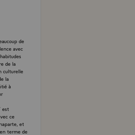
beaucoup de
idence avec
 habitudes
re de la
 culturelle
e la
tié à
ur
 est
avec ce
naparte, et
t en terme de