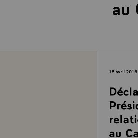
au 
18 avril 201
Décla
Prési
relat
au Ca