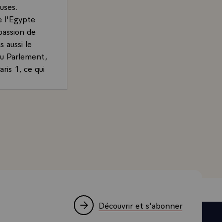
uses.
de l'Egypte
passion de
 aussi le
 du Parlement,
aris 1, ce qui
nce de nos
sion du
de, Président de la République, sur les relations entre la
 Et je tenais
J'en ai eu
s conscients,
égion du
pouvoir
t parce que
Découvrir et s'abonner
point.