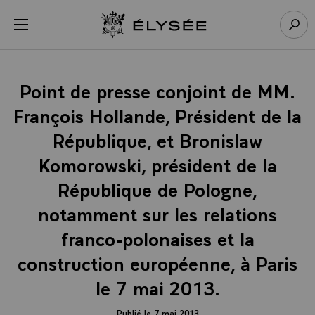
Panneau de gestion des cookies
menu
Retour à l’accueil Élysée
Rech
Point de presse conjoint de MM.
François Hollande, Président de la
République, et Bronislaw
Komorowski, président de la
République de Pologne,
notamment sur les relations
franco-polonaises et la
construction européenne, à Paris
le 7 mai 2013.
Publié le 7 mai 2013