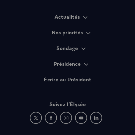
Actualités
Plan du site
Nos priorités
Sondage
Présidence
Écrire au Président
Suivez l’Élysée
Nouvelle fenêtre : rejoignez-nous sur Twitter
Nouvelle fenêtre : rejoignez-nous sur Fac
Nouvelle fenêtre : rejoignez-nous 
Nouvelle fenêtre : rejoigne
Nouvelle fenêtre : 