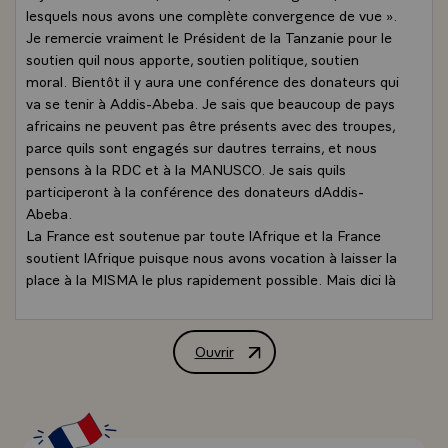
lesquels nous avons une complète convergence de vue ».
Je remercie vraiment le Président de la Tanzanie pour le
soutien quil nous apporte, soutien politique, soutien
moral. Bientôt il y aura une conférence des donateurs qui
va se tenir à Addis-Abeba. Je sais que beaucoup de pays
africains ne peuvent pas être présents avec des troupes,
parce quils sont engagés sur dautres terrains, et nous
pensons à la RDC et à la MANUSCO. Je sais quils
participeront à la conférence des donateurs dAddis-
Abeba.
La France est soutenue par toute lAfrique et la France
soutient lAfrique puisque nous avons vocation à laisser la
place à la MISMA le plus rapidement possible. Mais dici là
nous devons faire notre devoir et ce devoir est
parfaitement compris par nos amis africains ».
QUESTION « Monsieur le Président, sur lobjectif suivi par
Ouvrir
Déclaration de M. François Hollande, Pr
la France, on parle de bloquer les rebelles, déradiquer le
terrorisme dans une partie de lAfrique. Est-ce que
lobjectif nest pas trop ambitieux ? »
LE PRESIDENT « Notre objectif cétait darrêter loffensive