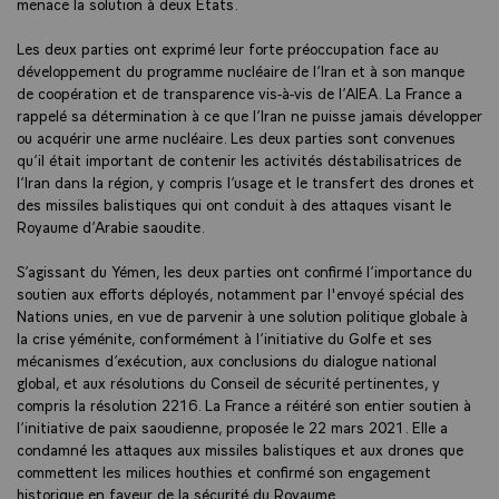
menace la solution à deux Etats.
Les deux parties ont exprimé leur forte préoccupation face au
développement du programme nucléaire de l’Iran et à son manque
de coopération et de transparence vis-à-vis de l’AIEA. La France a
rappelé sa détermination à ce que l’Iran ne puisse jamais développer
ou acquérir une arme nucléaire. Les deux parties sont convenues
qu’il était important de contenir les activités déstabilisatrices de
l’Iran dans la région, y compris l’usage et le transfert des drones et
des missiles balistiques qui ont conduit à des attaques visant le
Royaume d’Arabie saoudite.
S’agissant du Yémen, les deux parties ont confirmé l’importance du
soutien aux efforts déployés, notamment par l'envoyé spécial des
Nations unies, en vue de parvenir à une solution politique globale à
la crise yéménite, conformément à l’initiative du Golfe et ses
mécanismes d’exécution, aux conclusions du dialogue national
global, et aux résolutions du Conseil de sécurité pertinentes, y
compris la résolution 2216. La France a réitéré son entier soutien à
l’initiative de paix saoudienne, proposée le 22 mars 2021. Elle a
condamné les attaques aux missiles balistiques et aux drones que
commettent les milices houthies et confirmé son engagement
historique en faveur de la sécurité du Royaume.