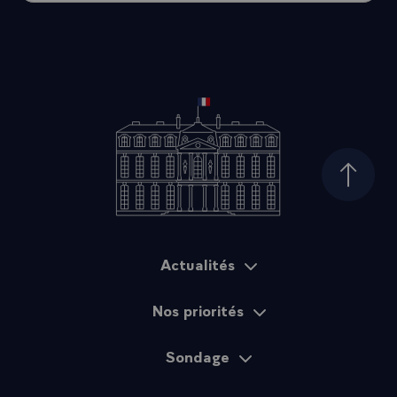
Haut d
Actualités
Plan du site
Nos priorités
Sondage