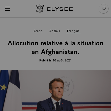
Panneau de gestion des cookies
menu
Retour à l’accueil Élysée
Rech
Arabe
Anglais
Français
Allocution relative à la situation
en Afghanistan.
Publié le 16 août 2021