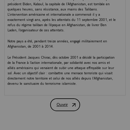
président Biden, Kaboul, la capitale de l’Afghanistan, est tombée en
quelques heures, sans résistance, aux mains des Talibans.
L’intervention américaine et internationale a commencé il y a
exactement vingt ans, après les attentats du 11 septembre 2001, et le
refus du régime taliban de l’époque en Afghanistan, de livrer Ben
Laden, l’organisateur de ces attentats.
Notre pays a été, pendant treize années, engagé militairement en
Afghanistan, de 2001 à 2014.
Le Président Jacques Chirac, dès octobre 2001 a décidé la participation
de la France à l’action internationale, par solidarité avec nos amis et
alliés américains qui venaient de subir une attaque effroyable sur leur
sol. Avec un objectif clair : combattre une menace terroriste qui visait
directement notre territoire et celui de nos alliés depuis l’Afghanistan,
devenu le sanctuaire du terrorisme islamiste.
À partir de juin 2011, le Président Nicolas Sarkozy a engagé le retrait
des premières troupes françaises.
Ouvrir
Le Président François Hollande, a ensuite décidé du retrait complet de
nos troupes combattantes de manière coordonnée avec les autorités
afghanes d’alors, ainsi qu’avec avec nos alliés.