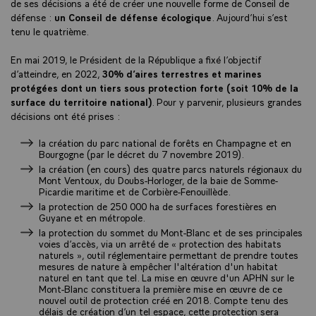
de ses décisions a été de créer une nouvelle forme de Conseil de
défense :
un Conseil de défense écologique
. Aujourd’hui s’est
tenu le quatrième.
En mai 2019, le Président de la République a fixé l’objectif
d’atteindre, en 2022,
30% d’aires terrestres et marines
protégées dont un tiers sous protection forte (soit 10% de la
surface du territoire national)
. Pour y parvenir, plusieurs grandes
décisions ont été prises :
la création du parc national de forêts en Champagne et en
Bourgogne (par le décret du 7 novembre 2019).
la création (en cours) des quatre parcs naturels régionaux du
Mont Ventoux, du Doubs-Horloger, de la baie de Somme-
Picardie maritime et de Corbière-Fenouillède.
la protection de 250 000 ha de surfaces forestières en
Guyane et en métropole.
la protection du sommet du Mont-Blanc et de ses principales
voies d’accès, via un arrêté de « protection des habitats
naturels », outil réglementaire permettant de prendre toutes
mesures de nature à empêcher l'altération d'un habitat
naturel en tant que tel. La mise en œuvre d'un APHN sur le
Mont-Blanc constituera la première mise en œuvre de ce
nouvel outil de protection créé en 2018. Compte tenu des
délais de création d’un tel espace, cette protection sera