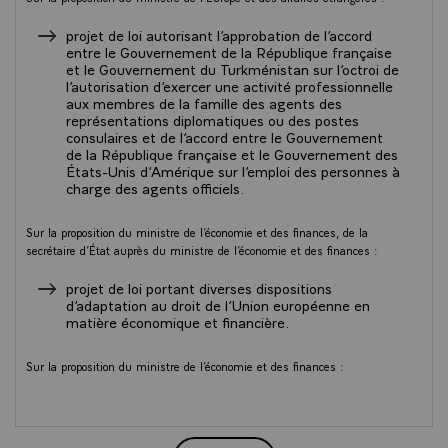
française et le Gouvernement des États-Unis d’Amérique sur l’emploi
des personnes à charge des agents officiels.
projet de loi autorisant l’approbation de l’accord
entre le Gouvernement de la République française
et le Gouvernement du Turkménistan sur l’octroi de
La volonté d’adapter au mieux le cadre d’expatriation de ses agents en
l’autorisation d’exercer une activité professionnelle
poste à l’étranger conduit l’État à se préoccuper des conditions visant à
aux membres de la famille des agents des
permettre aux conjoints qui le souhaitent d’y poursuivre un parcours
représentations diplomatiques ou des postes
professionnel. Cette thématique est devenue une des priorités du
consulaires et de l’accord entre le Gouvernement
ministère de l’Europe et des affaires étrangères.
de la République française et le Gouvernement des
États-Unis d’Amérique sur l’emploi des personnes à
La France souhaite faciliter l’accès à l’emploi des conjoints des agents
charge des agents officiels.
diplomatiques et consulaires en poste dans les États étrangers. La
préoccupation française de pouvoir formaliser un accord sur ce sujet a
Sur la proposition du ministre de l’économie et des finances, de la
rencontré un écho favorable de la part des autorités turkmènes et
secrétaire d’État auprès du ministre de l’économie et des finances :
américaines.
projet de loi portant diverses dispositions
L’accord entre le Gouvernement de la République française et le
d’adaptation au droit de l’Union européenne en
Gouvernement du Turkménistan a été signé le 15 avril 2019 à
matière économique et financière.
Achgabat et l’accord entre le Gouvernement de la République française
et le Gouvernement des États-Unis d’Amérique a été signé le 30 mai
2019 à Washington.
Sur la proposition du ministre de l’économie et des finances :
projet de loi ratifiant l’ordonnance n° 2019-1067
du 21 octobre 2019 modifiant les dispositions
PROJET DE LOI
relatives aux offres au public de titres.