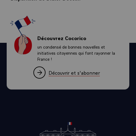
Cette ordonnance adapte le droit français pour tirer les conséquences de
l’entrée en vigueur du règlement européen n° 2017/1129 (dit «
Prospectus »), qui étend la notion d’offre au public de titres aux
placements privés et au financement participatif. Il était donc
nécessaire d’adapter le droit français pour permettre la poursuite des
placements privés et des offres de financement participatif.
Découvrez Cocorico
L’ordonnance assure également que l’extension de la définition de l’offre
un condensé de bonnes nouvelles et
au public n’emporte pas d’exigences supplémentaires pour les offres qui
initiatives citoyennes qui font rayonner la
n’étaient jusqu’alors pas considérées comme des offres au public de
titres financiers.
France !
Découvrir et s'abonner
PROJET DE LOI
CRÉATION D’UN DROIT
D’OPPOSITION AUX BREVETS
D’INVENTION
Le ministre de l’économie et des finances a présenté une ordonnance