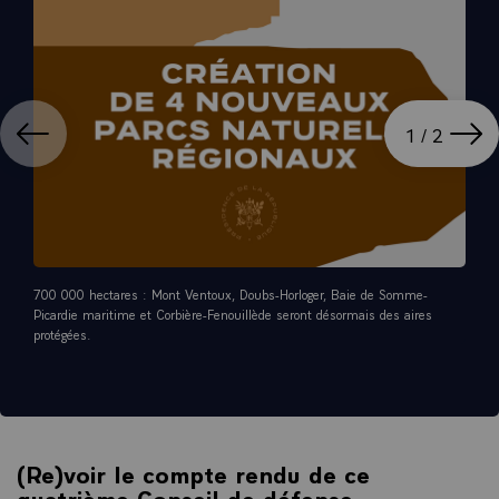
ation
Affi
1 / 2
700 000 hectares : Mont Ventoux, Doubs-Horloger, Baie de Somme-
Picardie maritime et Corbière-Fenouillède seront désormais des aires
protégées.
(Re)voir le compte rendu de ce
quatrième Conseil de défense