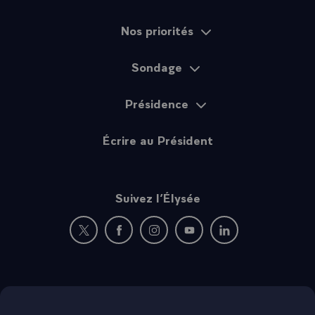
Nos priorités
Sondage
Présidence
Écrire au Président
Suivez l’Élysée
Nouvelle fenêtre : rejoignez-nous sur Twitter
Nouvelle fenêtre : rejoignez-nous sur Fac
Nouvelle fenêtre : rejoignez-nous 
Nouvelle fenêtre : rejoigne
Nouvelle fenêtre : 