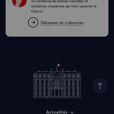
un condensé de bonnes nouvelles et
initiatives citoyennes qui font rayonner la
France !
Découvrir et s'abonner
Haut d
Actualités
Plan du site