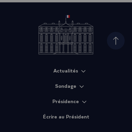
Haut d
Actualités
Plan du site
Sondage
Présidence
Écrire au Président