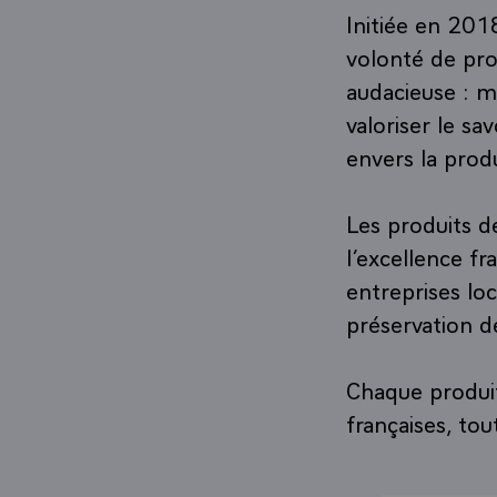
Initiée en 201
volonté de pro
audacieuse : me
valoriser le sa
envers la prod
Les produits d
l’excellence f
entreprises loc
préservation d
Chaque produit
françaises, to