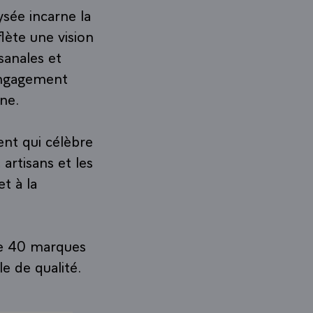
ysée incarne la
lète une vision
sanales et
 engagement
ine.
nt qui célèbre
artisans et les
t à la
 de 40 marques
le de qualité.