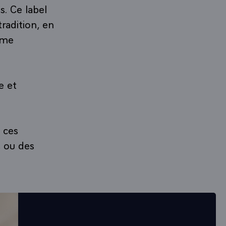
s. Ce label
radition, en
sme
e et
 ces
s ou des