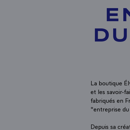
E
DU
La boutique Él
et les savoir-
fabriqués en F
"entreprise du
Depuis sa créa