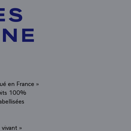
ES
INE
qué en France »
duits 100%
bellisées
 vivant »