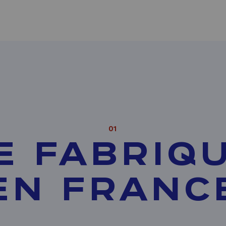
01
E FABRIQ
EN FRANC