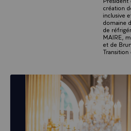
Président 
création d
inclusive 
domaine de
de réfrigé
MAIRE, mi
et de Brun
Transition 