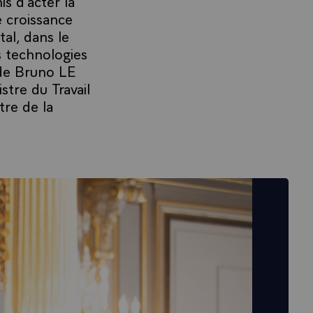
s d’acter la
e croissance
al, dans le
s technologies
 de Bruno LE
tre du Travail
tre de la