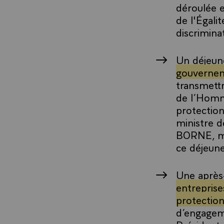
déroulée 
de l'Égali
discrimina
Un déjeun
gouvernem
transmettr
de l’Homme
protection
ministre d
BORNE, min
ce déjeune
Une après
entreprise
protection
d’engagem