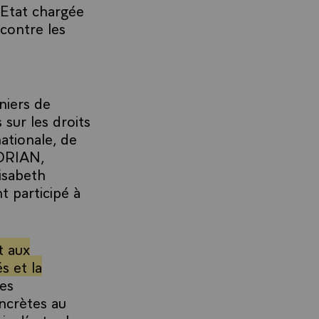
Etat chargée
contre les
niers de
sur les droits
ationale, de
 DRIAN,
lisabeth
t participé à
t aux
s et la
es
ncrètes au