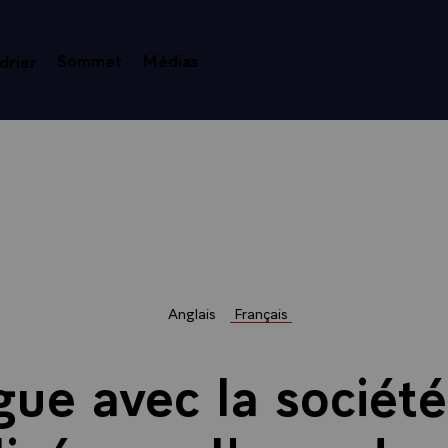
Sommet
Médias
drier
Anglais
Français
gue avec la société 