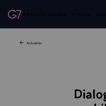
Panneau de gestion des cookies
G7 France
Actualités
Calen
Retour à l’accueil Élysée
Actualités
Dialo