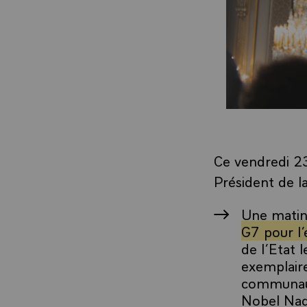
Ce vendredi 23
Président de l
Une matin
G7 pour l
de l’Etat 
exemplaire
communaut
Nobel Nad