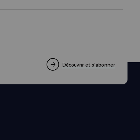
ue lanzamos
l hilo
misma. Si trato
rar formas de
 a los
er valer su
Découvrir et s'abonner
 transición
ando en 2020.
reflexionar
echuza de
ro creo que los
obablemente
 pero, más
estructuras. Y