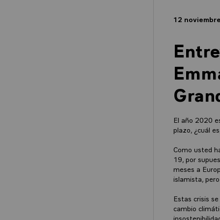
12 noviembr
Entre
Emman
Grand
El año 2020 es
plazo, ¿cuál e
Como usted ha 
19, por supues
meses a Europa
islamista, per
Estas crisis s
cambio climátic
insostenibilid