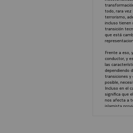
transformació
todo, rara vez
terrorismo, ad
incluso tienen
transición tec
que está cambia
representacio
Frente a eso,
conductor, y e
las caracterís
dependiendo d
transiciones y
posible, neces
Incluso en el 
significa que 
nos afecta a t
islamista pro
últimos días. 
primer rumbo q
una cooperació
hemos tratado 