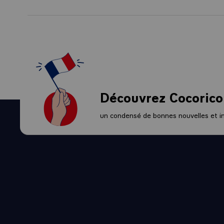
cooperación c
aquí mismo ha
Por lo tanto, 
europeo ni esa
de mirar más a
cooperación in
desafíos cont
voz, su fuerza
Découvrez Cocorico
Habla de rumb
un condensé de bonnes nouvelles et ini
mirando tambi
¿Es una era q
Es muy difícil
sobre el perío
Minerva pueda 
dos elementos
1968 sea otro
Vemos que hay 
grave en mi opi