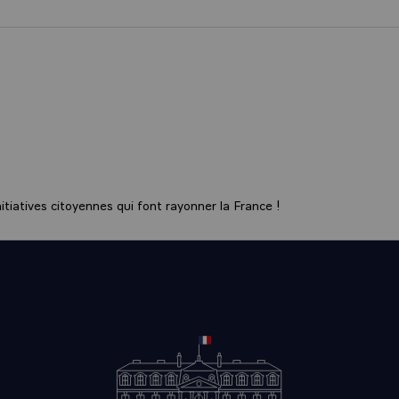
on Nueva Zelanda, pero es verdaderamente una acción europea la q
ce un año y medio.
considero que, en este momento, no debemos de ningún modo perder e
 autonomía estratégica, esa fuerza que Europa puede tener para sí 
llá de lo cotidiano, diría que debemos tener dos ejes fuertes: encont
ternacional útil que eviten la guerra, pero que nos permitan responder
emporáneos, y construir una Europa mucho más fuerte, que pueda hac
 y sus principios en este marco refundado.
o, mirando hacia el futuro, pero se puede entender este momento de
tiatives citoyennes qui font rayonner la France !
én hacia el pasado para preguntarse cuál es la era que está termin
ue comenzó en 1989, en 1945?
 de decir, porque no sabemos si estamos en un momento que permite 
do. No sé si todavía es suficientemente de noche como para que la l
darse la vuelta sobre lo que se está apagando para entenderlo... Pe
 de ruptura que usted menciona son eso, elementos de ruptura. Pr
 también.
una crisis del marco multilateral de 1945: una crisis de su eficacia,
nión, una crisis de la universalidad de los valores que sostienen sus 