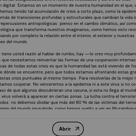
n digital. Estamos en un momento de nuestra humanidad en el que, 
 hemos tenido tal acumulación de crisis a corto plazo, como la epidemi
emás de transiciones profundas y estructurales que cambian la vida i
 repercusiones antropológicas: pienso en el cambio climático, así com
nológica que transforma nuestros imaginarios, como hemos visto rec
ndo por completo la relación entre el interior, el exterior y nuestras
nes del mundo.
 y tiene usted razón al hablar de rumbo, hay —lo creo muy profunda
s que necesitamos reinventar las formas de una cooperación internac
ticas de todas estas crisis es que la humanidad las está viviendo de f
e dónde se encuentre, pero que todos estamos afrontando estas gr
 estas crisis puntuales al mismo tiempo. Para resolverlas de la mejor
itamos cooperar. No venceremos a la epidemia ni a este virus si no 
caso de que algunos descubrieran una vacuna, si esta no llega al mund
el virus volverá a aparecer en ciertas zonas. La lucha contra el terror
odos: no debemos olvidar que más del 80 % de las víctimas del terr
vienen del mundo musulmán, como hemos vuelto a ver en Mozambiqu
Tenemos una comunidad de destino común frente a todas estas crisis.
ue hay que tomar en la vida internacional debe consistir en buscar l
n útil: eso es lo que hemos hecho con el virus, con el mecanismo Act
Abrir
Entrevista con el presidente fr
de hacer con el terrorismo al crear nuevas coaliciones y lo que hem