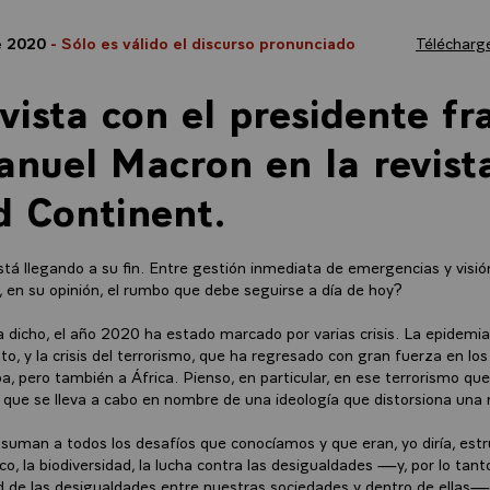
e 2020
- Sólo es válido el discurso pronunciado
Télécharge
vista con el presidente fr
uel Macron en la revista
 Continent.
tá llegando a su fin. Entre gestión inmediata de emergencias y visió
s, en su opinión, el rumbo que debe seguirse a día de hoy?
dicho, el año 2020 ha estado marcado por varias crisis. La epidemia
to, y la crisis del terrorismo, que ha regresado con gran fuerza en los
, pero también a África. Pienso, en particular, en ese terrorismo q
o que se lleva a cabo en nombre de una ideología que distorsiona una 
e suman a todos los desafíos que conocíamos y que eran, yo diría, estr
o, la biodiversidad, la lucha contra las desigualdades —y, por lo tanto
ad de las desigualdades entre nuestras sociedades y dentro de ellas—