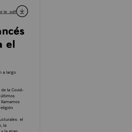
r le .pdf
ancés
 el
n a largo
 de la Covid-
 últimos
ue llamamos
religión.
ucturales: el
, la
 y la gran