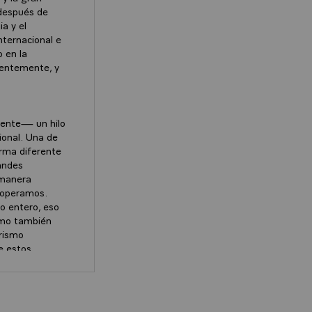
después de
a y el
nternacional e
o en la
ientemente, y
mente— un hilo
ional. Una de
orma diferente
andes
 manera
cooperamos.
o entero, eso
ismo también
orismo
e estos
 Y para mí, el
as formas de
-A, lo que
ancés Emmanuel Macron en la revista el Grand Continent.
os estado