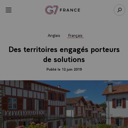
Panneau de gestion des cookies
menu
Retour à l’accueil Élysée
Rech
Anglais
Français
Des territoires engagés porteurs
de solutions
Publié le 12 juin 2019