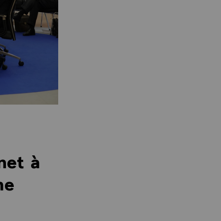
net à
me