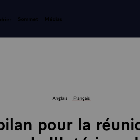
Sommet
Médias
drier
Anglais
Français
bilan pour la réuni