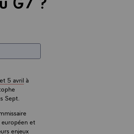
du G7 ?
et 5 avril
à
stophe
es Sept.
ommissaire
e européen et
eurs enjeux