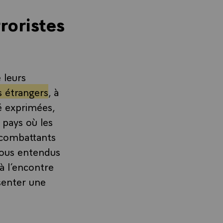
roristes
 leurs
s étrangers
, à
té exprimées,
 pays où les
 combattants
tous entendus
 à l’encontre
ésenter une