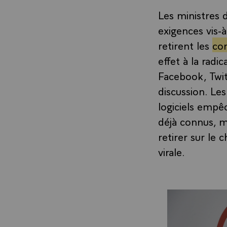
Les ministres 
exigences vis-à
retirent les
con
effet à la radi
Facebook, Twitt
discussion. L
logiciels empê
déjà connus, m
retirer sur le 
virale.