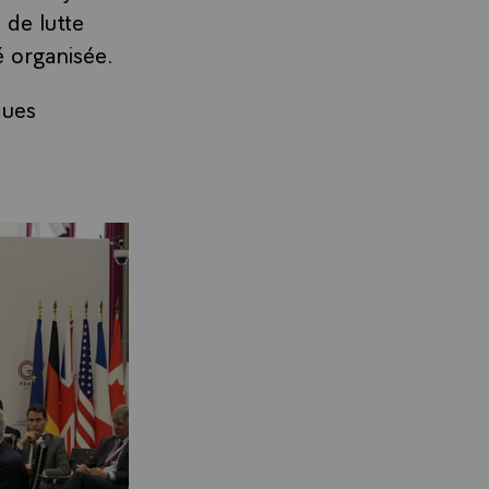
 de lutte
é organisée.
ques