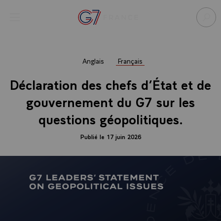
Panneau de gestion des cookies
menu
Retour à l’accueil Élysée
Rech
Anglais
Français
Déclaration des chefs d’État et de
gouvernement du G7 sur les
questions géopolitiques.
Publié le 17 juin 2026