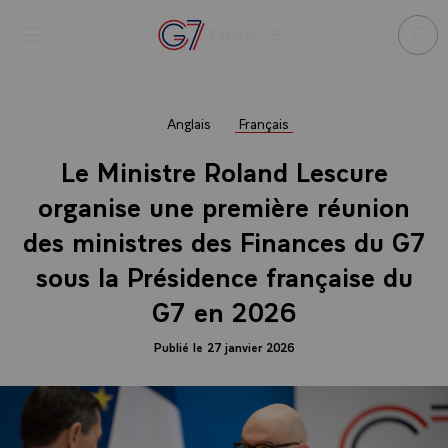
Panneau de gestion des cookies
menu
Retour à l’accueil Élysée
Rech
Anglais
Français
Le Ministre Roland Lescure
organise une première réunion
des ministres des Finances du G7
sous la Présidence française du
G7 en 2026
Publié le 27 janvier 2026