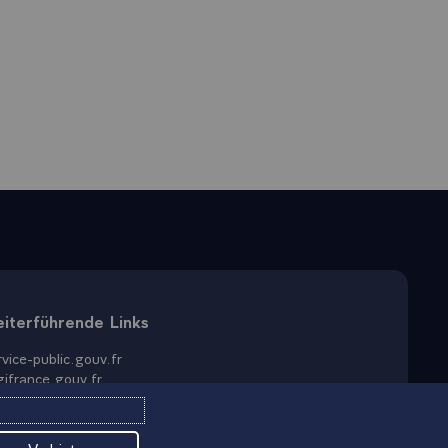
iterführende Links
vice-public.gouv.fr
gifrance.gouv.fr
o.gouv.fr
ta.gouv.fr
nce.fr