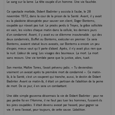
Le sang sur la lame. La tête coupée d’un homme. Une vie fauchée.
Ce spectacle morbide, Robert Badinter y assista à l’aube, le 28
novembre 1972, dans la cour de la prison de la Santé. Avant, il y avait
eu la plaidoirie désespérée pour sauver son client, Roger Bontems,
coupable qui n’avait pas tué. Le procès perdu à Troyes, la grâce sollicitée
en vain, les visites chaque matin dans la cellule, les derniers jours
d’un condamné. Avant, il y avait eu ce dilemme insoutenable : qui des
deux condamnés, Buffet ou Bontems, exécuter en premier. Ce sera
Bontems, avaient statué leurs avocats, car Bontems a encore un peu
d’espoir, mieux vaut qu’il parte d’abord. Après, il n’y avait plus rien que
la nuit. L’odeur de sang. Les visages des bourreaux. La mort. La mort
sans recours. Une vie tombée parce que la justice, alors, tuait.
Son mentor, Maître Torres, l’avait prévenu jadis. « Tu deviendras
vraiment un avocat après ta première mort de condamné ». Ce matin-
là, à la Santé, c’est un couperet qui tranche, aussi, le destin de Robert
Badinter. Avant ce matin-là, il était un partisan de l’abolition de la peine
de mort. De ce jour, il en sera un combattant.
Une idée simple gouverna désormais la vie de Robert Badinter : pour ne
pas perdre foi en l’Homme, il ne faut pas tuer les hommes, fussent-ils
les pires coupables. Il était devenu avocat par hasard, pour gagner sa
vie. Il sera l’avocat, pour toujours, de cette cause. L’abolition.