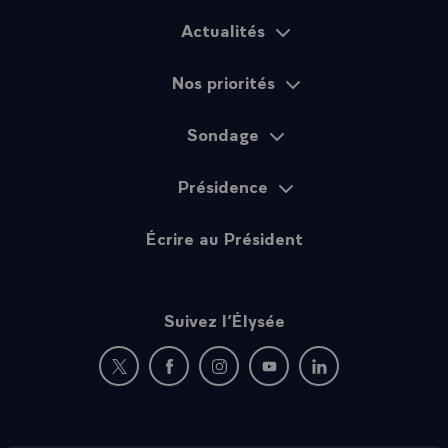
Actualités
Plan du site
Nos priorités
Sondage
Présidence
Écrire au Président
Suivez l’Élysée
Nouvelle fenêtre : rejoignez-nous sur Twitter
Nouvelle fenêtre : rejoignez-nous sur Fac
Nouvelle fenêtre : rejoignez-nous 
Nouvelle fenêtre : rejoigne
Nouvelle fenêtre : 