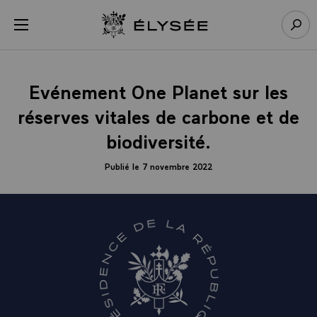
Panneau de gestion des cookies
menu
Retour à l’accueil Élysée
Rech
Evénement One Planet sur les
réserves vitales de carbone et de
biodiversité.
Publié le 7 novembre 2022