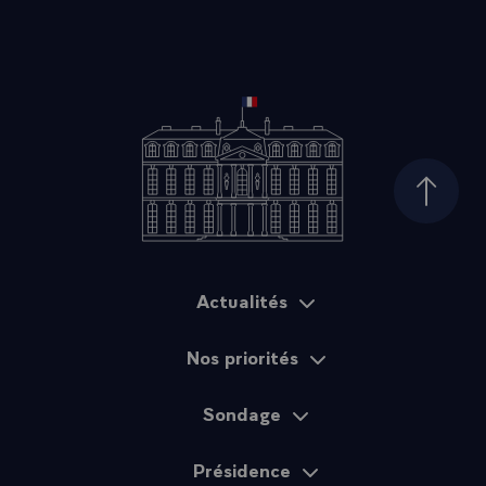
Haut d
Actualités
Plan du site
Nos priorités
Sondage
Présidence