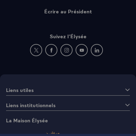
Écrire au Président
Suivez l’Élysée
Nouvelle fenêtre : rejoignez-nous sur Twitter
Nouvelle fenêtre : rejoignez-nous sur Fac
Nouvelle fenêtre : rejoignez-nous 
Nouvelle fenêtre : rejoigne
Nouvelle fenêtre : 
Liens utiles
Liens institutionnels
La Maison Élysée