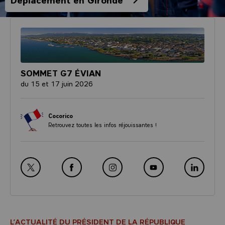
SOMMET G7 ÉVIAN
du 15 et 17 juin 2026
Cocorico
Retrouvez toutes les infos réjouissantes !
Nouvelle fenêtre : rejoignez-nous sur Twitter
Nouvelle fenêtre : rejoignez-nous sur Facebook
Nouvelle fenêtre : rejoignez-nous sur Inst
Nouvelle fenêtre : rejoigne
Nouvelle fe
L’ACTUALITÉ DU PRÉSIDENT DE LA RÉPUBLIQUE