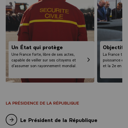
Un État qui protège
Objectif 
Une France forte, libre de ses actes,
La France tie
capable de veiller sur ses citoyens et
puissance éco
d’assumer son rayonnement mondial.
et la 2e en Eu
LA PRÉSIDENCE DE LA RÉPUBLIQUE
Le Président de la République