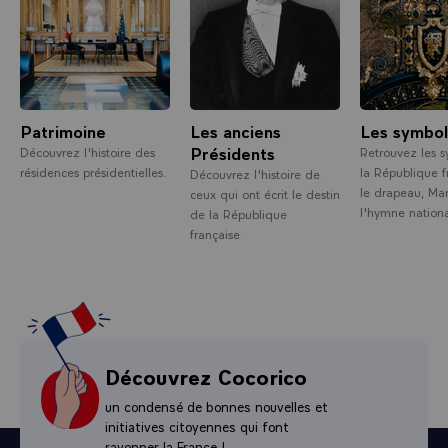
Patrimoine
Les anciens
Les symbo
Présidents
Découvrez l'histoire des
Retrouvez les 
résidences présidentielles.
la République f
Découvrez l'histoire de
le drapeau, Mar
ceux qui ont écrit le destin
l'hymne nationa
de la République
française
Découvrez Cocorico
un condensé de bonnes nouvelles et
initiatives citoyennes qui font
rayonner la France !