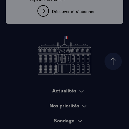
Découvrir et s'abonner
Haut d
Actualités
Plan du site
Nos priorités
Sondage